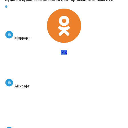
Миррор+
Vk
Айкрафт