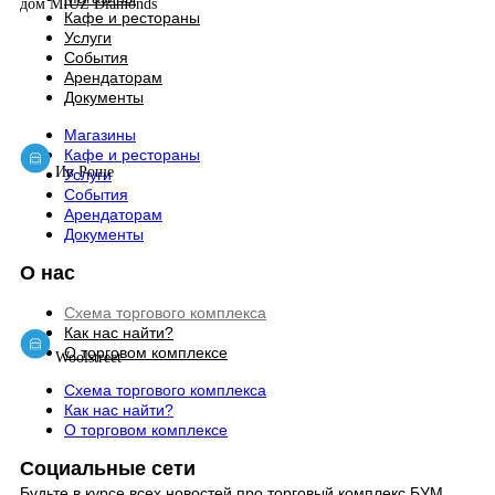
дом MIUZ Diamonds
Кафе и рестораны
Услуги
События
Арендаторам
Документы
Магазины
Кафе и рестораны
Ив Роше
Услуги
События
Арендаторам
Документы
О нас
Схема торгового комплекса
Как нас найти?
О торговом комплексе
Woolstreet
Схема торгового комплекса
Как нас найти?
О торговом комплексе
Социальные сети
Будьте в курсе всех новостей про торговый комплекс БУМ