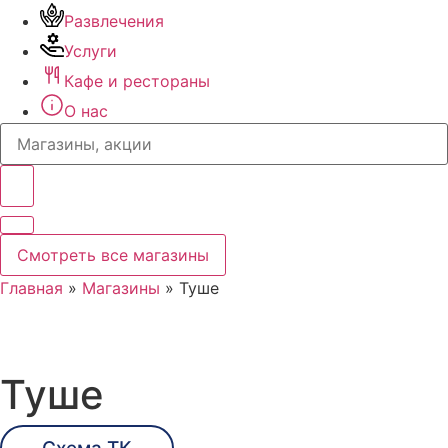
Развлечения
Услуги
Кафе и рестораны
О нас
Search
...
Смотреть все магазины
Главная
»
Магазины
»
Туше
Туше