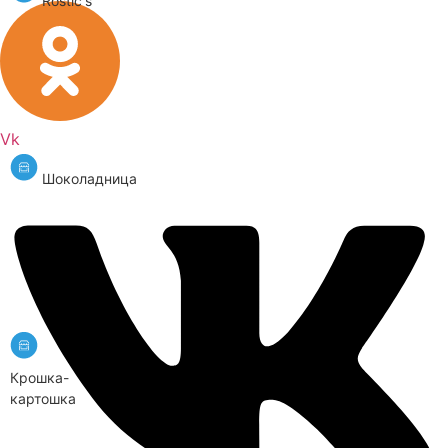
Rostic's
Vk
Шоколадница
Крошка-
картошка