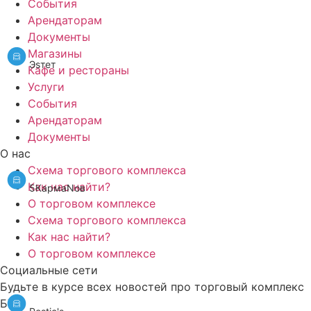
События
Арендаторам
Документы
Магазины
Эsтет
Кафе и рестораны
Услуги
События
Арендаторам
Документы
О нас
Схема торгового комплекса
Как нас найти?
5КармаNов
О торговом комплексе
Схема торгового комплекса
Как нас найти?
О торговом комплексе
Социальные сети
Будьте в курсе всех новостей про торговый комплекс
БУМ