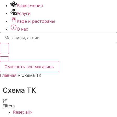
Развлечения
Услуги
Кафе и рестораны
О нас
Search
...
Смотреть все магазины
Главная
»
Схема ТК
Схема ТК
Filters
Reset all
×